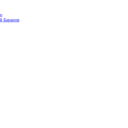
го
ей Баранов