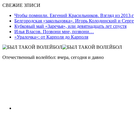
СВЕЖИЕ ЗПИСИ
Чтобы помнили. Евгений Красильников. Взгляд из 2013-
Белгородская «закольцовка». Игорь Колодинский и Серг
Кубковый май «Заречья», или девятнадцать лет спустя
Илья Власов. Позвони мне, позвони…
«Уралочка»: от Карполя до Карполя
Отечественный волейбол: вчера, сегодня и давно